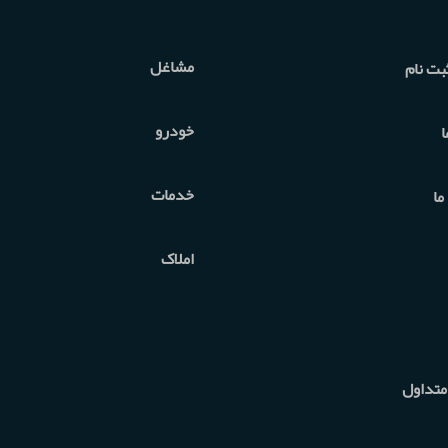
مشاغل
بت نام
خودرو
ا
خدمات
ما
املاک
متداول