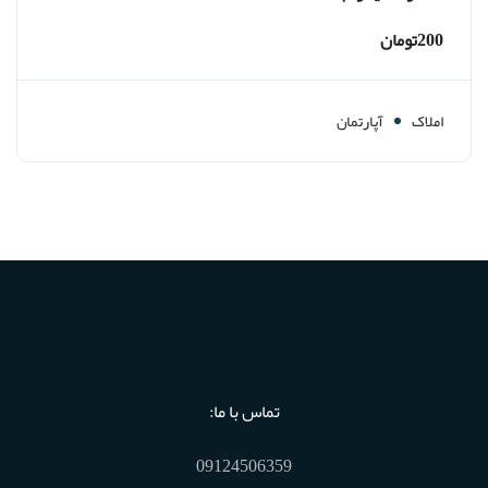
200تومان
املاک
آپارتمان
تماس با ما:
09124506359