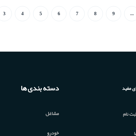
3
4
5
6
7
8
9
...
دسته بندی ها
ی مفید
مشاغل
بت نام
خودرو
ا