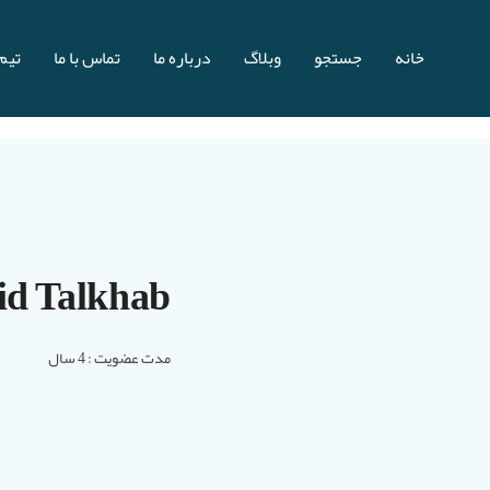
خانه
جستجو
وبلاگ
درباره ما
تماس با ما
تیم 
id Talkhab
مدت عضویت : 4 سال