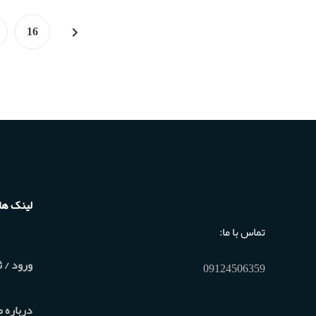
16
لینک ها
تماس با ما:
ورود / ث
09124506359
درباره م