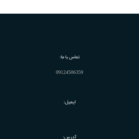
تماس با ما:
09124506359
ایمیل:
آدرس: