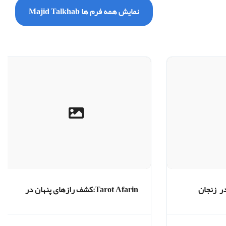
نمایش همه فرم ها Majid Talkhab
ر زنجان
Tarot Afarin:کشف رازهای پنهان در
کارت‌های اسرارآمیز