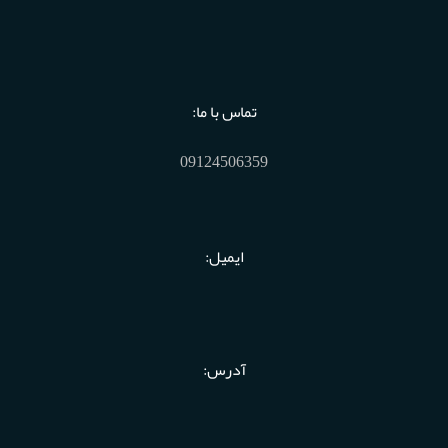
تماس با ما:
09124506359
ایمیل:
آدرس: