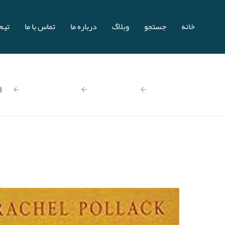
خانه
جستجو
وبلاگ
درباره ما
تماس با ما
تیم 
صفحه اصلی
نتایج جستجو:
کارت های تاروت
78 of wisdom