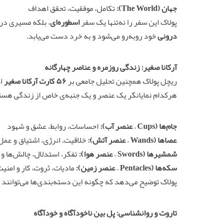
جهان (The World):
تکامل، موفقیت، تحقق اهداف
پولاک این سفر را نه‌تنها یک سفر
اسطوره‌ای
، بلکه مسیری در
درونی
خود روبه‌رو می‌شود و به خرد دست می‌یابد.
آرکانا صغیر: زندگی روزمره و عناصر چهارگانه
ریچل پولاک همچنین تحلیل جامعی بر
۵۶ کارت آرکانا صغیر
ار
هرکدام نمایانگر یک عنصر و یک جنبه‌ی خاص از زندگی هست
جام‌ها (Cups – عنصر آب):
احساسات، روابط، عشق و شهود
عصاها (Wands – عنصر آتش):
خلاقیت، انرژی، اشتیاق و عمل
شمشیرها (Swords – عنصر هوا):
تفکر، استدلال، چالش‌ها و
سکه‌ها (Pentacles – عنصر زمین):
مادیات، ثروت، کار و امنی
پولاک توضیح می‌دهد که چگونه این دسته‌بندی‌ها می‌توانند ب
تاروت و روانشناسی: پل بین ناخودآگاه و خودآگاه