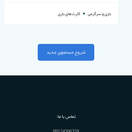
بازی و سرگرمی
کارت های بازی
شروع جستجوی جدید
تماس با ما:
09124506359