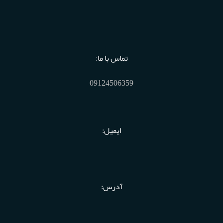
تماس با ما:
09124506359
ایمیل:
آدرس: