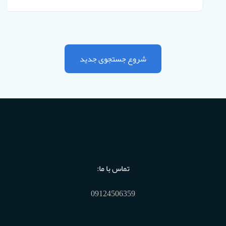
شروع جستجوی جدید
تماس با ما:
09124506359