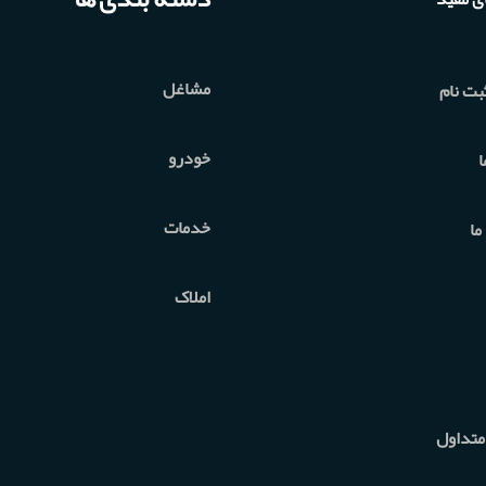
مشاغل
بت نام
خودرو
ا
خدمات
ما
املاک
متداول