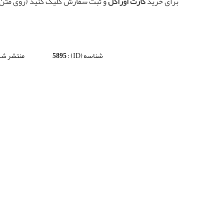
برای خرید
کارت اوراکل
و ثبت سفارش کلیک کنید (روی متن 
شناسه (ID) :
5895
منتشر شد