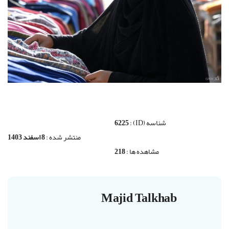
شناسه (ID) :
6225
منتشر شده :
8 اسفند 1403
مشاهده ها :
218
Majid Talkhab