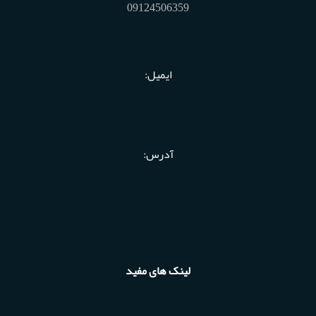
09124506359
ایمیل:
آدرس:
لینک های مفید