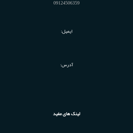
09124506359
ایمیل:
آدرس:
لینک های مفید