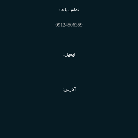
تماس با ما:
09124506359
ایمیل:
آدرس: