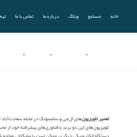
خانه
جستجو
وبلاگ
درباره ما
تماس با ما
تیم 
صفحه اصلی
نتایج جستجو:
تعمیرات
تعمیرات تل
تعمیر تلویزیون‌
های ال‌جی و سامسونگ در محله سعادت‌آباد ته
تلویزیون‌های این دو برند با فناوری‌های پیشرفته خود از محبو
دستگاه الکترونیکی دیگری، ممکن است با مشکلاتی مواجه ش