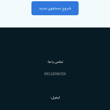
شروع جستجوی جدید
تماس با ما:
09124506359
ایمیل: