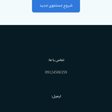
شروع جستجوی جدید
تماس با ما:
09124506359
ایمیل: