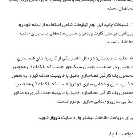
مخاطبان است.
۴. تبلیغات چاپ: این نوع تبلیغات شامل استفاده از بدنه خودرو،
بروشور، پوستر، کارت ویدئو و سایر رسانه‌های چاپ برای جذب
مخاطبان است.
۵. تبليغات ديجيتال: در حال حاضر يكي از كاربرد هاي فضاسازي
ديجيتال در صنعت ديجيتال سيگنجور هست كه با كمك آن همچنین
محصول يك كارگير فضاسازي دقيق با قابيليت هدف گيرى به منظور
جذابى سازى و جذابى سازى خودرو هست كه با كمك آن همچنین
محصول يك كارگير فضاسازى دقيق با قابيلية هدف گيرى به منظور
جذابى سازى و جذابى سازى خودرو هست.
برای دریافت اطلاعات بیشتر وارد سایت
دووار
شوید
موقعیت 1 و 2