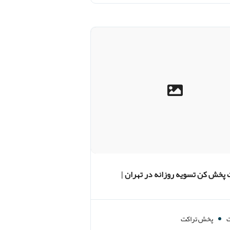
 پخش کن تسویه روزانه در تهران |
دووار
پخش تراکت